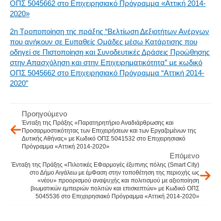
ΟΠΣ 5045662 στο Επιχειρησιακό Πρόγραμμα «Αττική 2014-
2020»
2η Τροποποίηση της πράξης “Βελτίωση Δεξιοτήτων Ανέργων
που ανήκουν σε Ευπαθείς Ομάδες μέσω Κατάρτισης που
οδηγεί σε Πιστοποίηση και Συνοδευτικές Δράσεις Προώθησης
στην Απασχόληση και στην Επιχειρηματικότητα” με κωδικό
ΟΠΣ 5045662 στο Επιχειρησιακό Πρόγραμμα “Αττική 2014-
2020”
Προηγούμενο
Ένταξη της Πράξης «Παρατηρητήριο Αναδιάρθρωσης και
Προσαρμοστικότητας των Επιχειρήσεων και των Εργαζομένων της
Δυτικής Αθήνας» με Κωδικό ΟΠΣ 5041532 στο Επιχειρησιακό
Πρόγραμμα «Αττική 2014-2020»
Επόμενο
Ένταξη της Πράξης «Πιλοτικές ΕΦαρμογές έξυπνης πόλης (Smart City)
στο Δήμο Αιγάλεω με έμΦαση στην τοποθέτηση της περιοχής ως
«νέου» προορισμού αναψυχής και πολιτισμού με αξιοποίηση
βιωματικών εμπειριών πολιτών και επισκεπτών» με Κωδικό ΟΠΣ
5045536 στο Επιχειρησιακό Πρόγραμμα «Αττική 2014-2020»