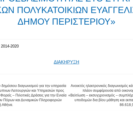
ΩΝ ΠΟΛΥΚΑΤΟΙΚΙΩΝ ΕΥΑΓΓΕΛΙ
ΔΗΜΟΥ ΠΕΡΙΣΤΕΡΙΟΥ»
2014-2020
ΔΙΑΚΗΡΥΞΗ
ύ δημόσιου διαγωνισμού για την υπηρεσία
Ανοικτός ηλεκτρονικός διαγωνισμός κά
Έξυπνων Λειτουργιών και Υπηρεσιών προς
πλέον συμφέρουσα από οικονομ
Φορείς – Πιλοτικές Δράσεις για την Ενιαία
«Βελτίωση – εκσυγχρονισμός – συμπλήρ
κών Πόρων και Δυναμικών Πληροφοριών
υποδομών δια βίου μάθηση και εκπα
ή Αθήνα.
86.618,