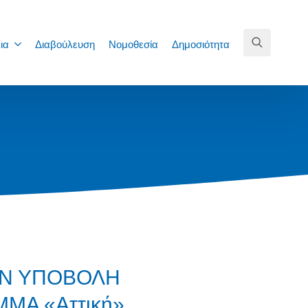
ια
Διαβούλευση
Νομοθεσία
Δημοσιότητα
Search
for:
ΤΗΝ ΥΠΟΒΟΛΗ
ΜΑ «Αττική»