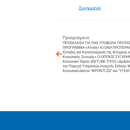
Συνημμένα
Προηγούμενο
ΠΡΟΣΚΛΗΣΗ ΓΙΑ ΤΗΝ ΥΠΟΒΟΛΗ ΠΡΟΤΑΣ
ΠΡΟΓΡΑΜΜΑ «Αττική» ΑΞΟΝΑ ΠΡΟΤΕΡΑΙΟ
Ένταξης και Καταπολέμηση της Φτώχειας κ
Κοινωνικής Συνοχής» Ο ΟΠΟΙΟΣ ΣΥΓΧΡ
Κοινωνικό Ταμείο (ΕΚΤ) ΜΕ ΤΙΤΛΟ «Δράσεις
την Παροχή Υπηρεσιών Ανοιχτής Ειδικής Φ
Κοινωνικά Δίκτυα “ΦΡΟΝΤΙ-ΖΩ” και “ΥΓΕΙΑ